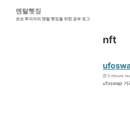
Skip
Skip
Skip
멘탈헷징
to
to
to
초보 투자자의 멘탈 헷징을 위한 공부 로그
primary
content
footer
navigation
nft
ufos
5 minute re
ufoswap 