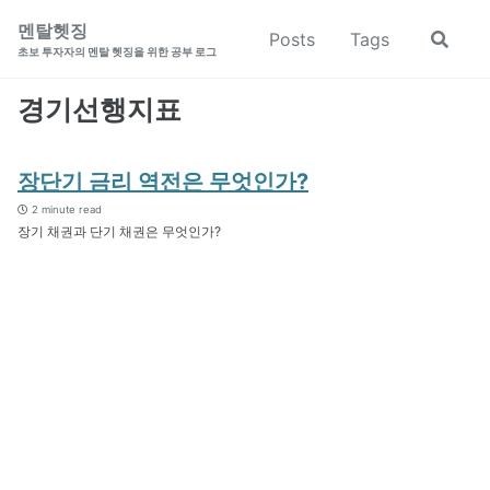
Skip
Skip
Skip
멘탈헷징
Posts
Tags
Toggle
to
to
to
초보 투자자의 멘탈 헷징을 위한 공부 로그
search
primary
content
footer
navigation
경기선행지표
장단기 금리 역전은 무엇인가?
2 minute read
장기 채권과 단기 채권은 무엇인가?